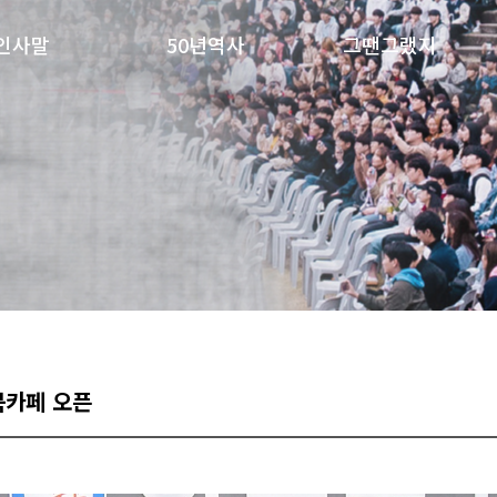
인사말
50년역사
그땐그랬지
북카페 오픈